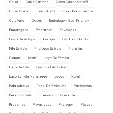
Caixa
Caixa Casinha
Caixa Casinha Kraft
Caixa Gretel
Caixa Kraft
Caixa Para Eventos
Celofane
Doces
Embalagem Eco-Friendly
Embalagens
Embrulhar
Envelopes
Envio De Artigos
Farripa
Fita De Embrulho
Fita Estrela
Fita Laço Estrela
Floristas
Gomas
Kraft
Laço De Estrela
Laço De Fita
Laço De Fita Estrela
Laço Estrela Metalizada
Laços
Natal
Pala Adesiva
Papel De Embrulho
Pastelarias
Personalizado
Prendas
Presente
Presentes
Privacidade
Proteger
Páscoa