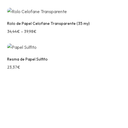
Rolo de Papel Celofane Transparente (35 my)
34,44
€
–
39,98
€
Resma de Papel Sulfito
23,37
€