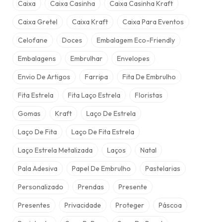
Caixa
Caixa Casinha
Caixa Casinha Kraft
Caixa Gretel
Caixa Kraft
Caixa Para Eventos
Celofane
Doces
Embalagem Eco-Friendly
Embalagens
Embrulhar
Envelopes
Envio De Artigos
Farripa
Fita De Embrulho
Fita Estrela
Fita Laço Estrela
Floristas
Gomas
Kraft
Laço De Estrela
Laço De Fita
Laço De Fita Estrela
Laço Estrela Metalizada
Laços
Natal
Pala Adesiva
Papel De Embrulho
Pastelarias
Personalizado
Prendas
Presente
Presentes
Privacidade
Proteger
Páscoa