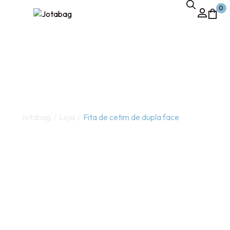
0
Jotabag
/
Loja
/
Fita de cetim de dupla face