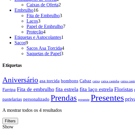
produtos
2
Caixas de Oferta
2
16
produtos
Embrulho
16
produtos
3
Fita de Embrulho
3
3
produtos
Laços
3
produtos
7
Papel de Embrulho
7
4
produtos
Proteção
4
produtos
1
Etiquetas e Autocolantes
1
9
produto
Sacos
9
produtos
4
Sacos Asa Torcida
4
3
produtos
Saquetas de Papel
3
produtos
Etiquetas
Aniversário
asa torcida
bombons
Cabaz
caixa
caixa casinha
caixa casi
Fita de embrulho
fita estrela
fita laço estrela
Floristas
Farripa
Presentes
Prendas
priv
pastelarias
personalizado
presente
A mostrar todos os 4 resultados
Filters
Show