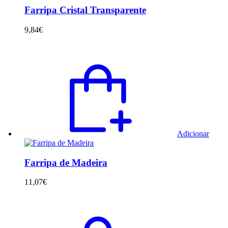
Farripa Cristal Transparente
9,84
€
Adicionar
Farripa de Madeira
11,07
€
This
prod