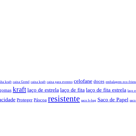
celofane
doces
nha kraft
caixa Gretel
caixa kraft
caixa para eventos
embalagem eco-frien
kraft
laço de estrela
laço de fita
laço de fita estrela
gomas
laço e
resistente
acidade
Saco de Papel
Proteger
Páscoa
saco b-bag
saco