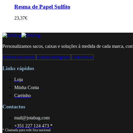
Resma de Papel Sulfito
23,37
€
Personalizamos sacos, caixas e soluções à medida de cada marca, com
Icofont-facebook
Icofont-instagram
Linkedin-in
Links rápidos
Loja
Minha Conta
Carrinho
Contactos
mail@jotabag.com
+351 227 124 473 *
* Chamada para rede fixa nacional