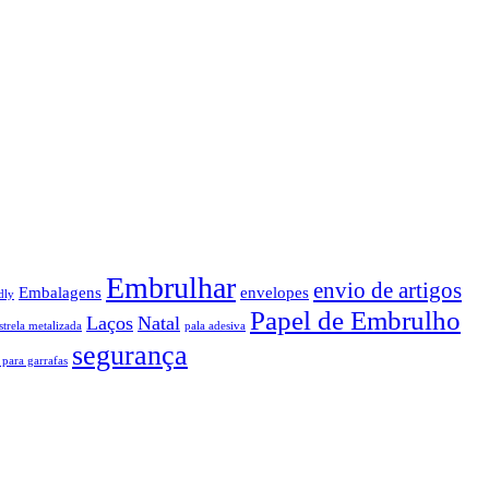
Embrulhar
envio de artigos
Embalagens
envelopes
dly
Papel de Embrulho
Laços
Natal
strela metalizada
pala adesiva
segurança
 para garrafas