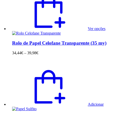
has
mult
varia
The
opti
may
Ver opções
be
chos
on
Rolo de Papel Celofane Transparente (35 my)
the
prod
Price
34,44
€
–
39,98
€
page
range:
34,44€
through
39,98€
Adicionar