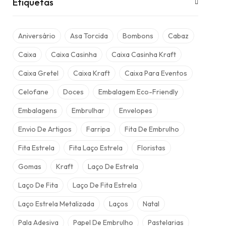
Etiquetas
Aniversário
Asa Torcida
Bombons
Cabaz
Caixa
Caixa Casinha
Caixa Casinha Kraft
Caixa Gretel
Caixa Kraft
Caixa Para Eventos
Celofane
Doces
Embalagem Eco-Friendly
Embalagens
Embrulhar
Envelopes
Envio De Artigos
Farripa
Fita De Embrulho
Fita Estrela
Fita Laço Estrela
Floristas
Gomas
Kraft
Laço De Estrela
Laço De Fita
Laço De Fita Estrela
Laço Estrela Metalizada
Laços
Natal
Pala Adesiva
Papel De Embrulho
Pastelarias