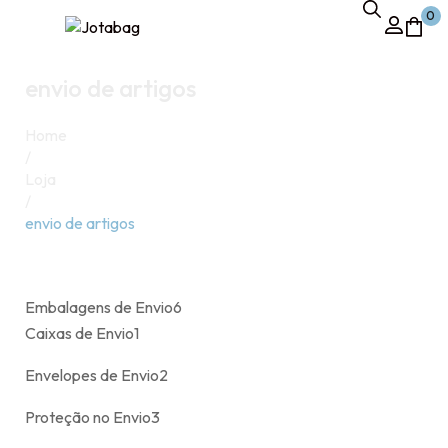
0
envio de artigos
Home
/
Loja
/
envio de artigos
Embalagens de Envio
6
Caixas de Envio
1
Envelopes de Envio
2
Proteção no Envio
3