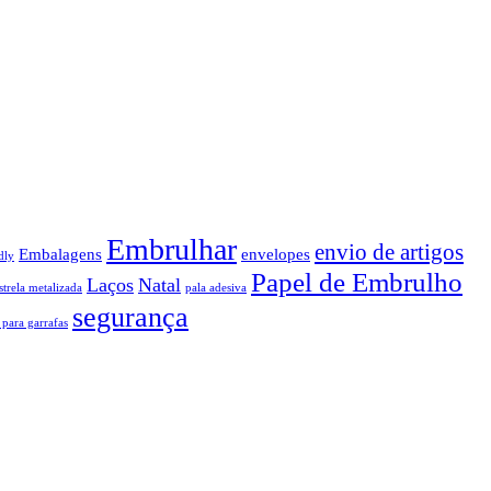
Embrulhar
envio de artigos
Embalagens
envelopes
dly
Papel de Embrulho
Laços
Natal
strela metalizada
pala adesiva
segurança
 para garrafas