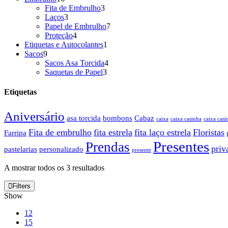
produtos
3
Fita de Embrulho
3
3
produtos
Laços
3
produtos
7
Papel de Embrulho
7
4
produtos
Proteção
4
produtos
1
Etiquetas e Autocolantes
1
9
produto
Sacos
9
produtos
4
Sacos Asa Torcida
4
3
produtos
Saquetas de Papel
3
produtos
Etiquetas
Aniversário
asa torcida
bombons
Cabaz
caixa
caixa casinha
caixa casi
Fita de embrulho
fita estrela
fita laço estrela
Floristas
Farripa
Presentes
Prendas
priv
pastelarias
personalizado
presente
A mostrar todos os 3 resultados
Filters
Show
12
15