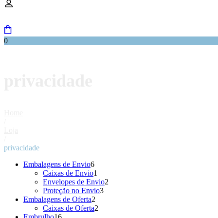
0
privacidade
Home
/
Loja
/
privacidade
6
Embalagens de Envio
6
produtos
1
Caixas de Envio
1
produto
2
Envelopes de Envio
2
3
produtos
Proteção no Envio
3
2
produtos
Embalagens de Oferta
2
produtos
2
Caixas de Oferta
2
16
produtos
Embrulho
16