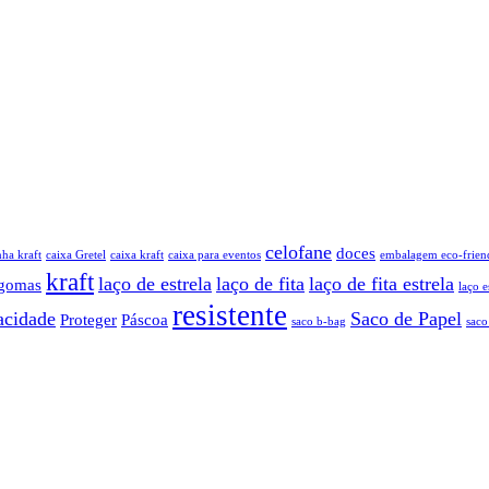
celofane
doces
nha kraft
caixa Gretel
caixa kraft
caixa para eventos
embalagem eco-frien
kraft
laço de estrela
laço de fita
laço de fita estrela
gomas
laço e
resistente
acidade
Saco de Papel
Proteger
Páscoa
saco b-bag
saco